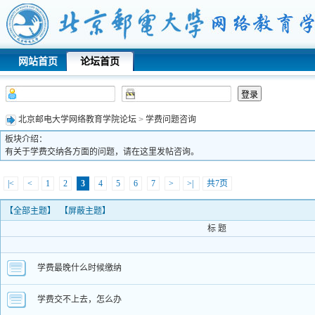
网站首页
论坛首页
北京邮电大学网络教育学院论坛
>
学费问题咨询
板块介绍：
有关于学费交纳各方面的问题，请在这里发帖咨询。
|<
<
1
2
3
4
5
6
7
>
>|
共7页
【
全部主题
】 【
屏蔽主题
】
标 题
学费最晚什么时候缴纳
学费交不上去，怎么办