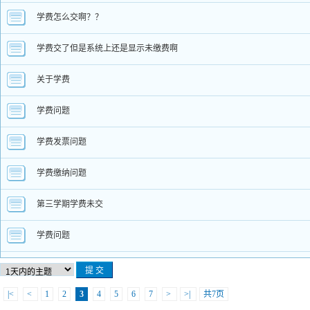
学费怎么交啊？？
学费交了但是系统上还是显示未缴费啊
关于学费
学费问题
学费发票问题
学费缴纳问题
第三学期学费未交
学费问题
|<
<
1
2
3
4
5
6
7
>
>|
共7页